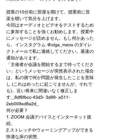
授業の10分前に部屋を開けて、授業前に音
楽を聴いて気分を上げます。  
今回はオーディオとビデオをテストするため
に参加することを強くお勧めします。授業中
にメッセージが読めません。もし何かあった
ら、インスタグラム @olga_meos のダイレ
クトメールで私に連絡してください。最速の
通知があります。
「主催者が会議を開始するまで待ってくださ
い」というメッセージが突然表示された場合
は、私の側で何か問題が発生したことを意味
し (これはめったに起こりませんが、それで
も)、近い将来に間違いなく修正しま
す._8df6fbcc-43d3- 3d99- a511-
2eb009ed8a2d_
何が必要？
1. ZOOM 会議デバイスとインターネット接
続。
2.ストレッチやウォーミングアップができる
快適な床の状態. 