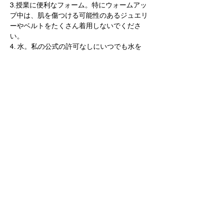
3.授業に便利なフォーム。特にウォームアッ
プ中は、肌を傷つける可能性のあるジュエリ
ーやベルトをたくさん着用しないでくださ
い。
4. 水。私の公式の許可なしにいつでも水を
飲んでください！私はめったに飲みません。
水分バランスを自分でコントロールしてくだ
さい. 
5. あなた! 
また会いましょう! 
切符売場
販売終了
チケットの種類
ズーム＋録画
オンライン セッション プラス オフラ
インまたは資料の繰り返しの記録を送