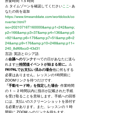
所要時間: 1.5 時間
⚠️ タイムゾーンを確認してください
ここ
- あ
なたの街を追加
https://www.timeanddate.com/worldclock/co
nverter.html?
iso=20210716T160000&amp;p1=242&amp;
p2=166&amp;p3=37&amp;p4=136&amp;p5
=921&amp;p6=179&amp;p7=51&amp;p8=2
24&amp;p9=176&amp;p10=248&amp;p11=
240_8df6fbcc0-43d31
言語: 英語とロシア語. 
⚠️
会議へのリンク
すべての日があなたに送ら
れます
一時間後
イベントが始まる前に。
⚠️ 
PAYPALでお支払い済みの場合
他に何もする
必要はありません。レッスンの1時間前に
ZOOMリンクを待つだけです. 
「手動モード時」を指定した場合
- 作業時間
の 1 ～ 2 時間以内に指示が記載された手紙
を受け取ることを意味します。手紙への回答
には、支払いのスクリーンショットを添付す
る必要があります。また、レッスンの 1 時
間前に ZOOM へのリンクを待ちます。